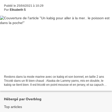
Publié le 25/04/2021 à 10:29
Par
Elisabeth S
Restons dans la mode marine avec ce kabig et son bonnet, en taille 2 ans
Tricoté dans un fil bien chaud : Alaska de Lammy yarns, mis en double, le
kabig se tient bien. Il est tricoté en point mousse et en jersey, et sa capuche
protège le petit cou du...
Hébergé par Overblog
Top articles