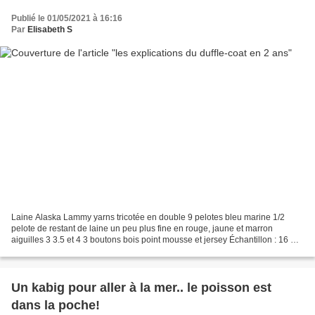
Publié le 01/05/2021 à 16:16
Par
Elisabeth S
Laine Alaska Lammy yarns tricotée en double 9 pelotes bleu marine 1/2
pelote de restant de laine un peu plus fine en rouge, jaune et marron
aiguilles 3 3.5 et 4 3 boutons bois point mousse et jersey Échantillon : 16 m x
22 rgs si votre échantillon ne...
Un kabig pour aller à la mer.. le poisson est
dans la poche!