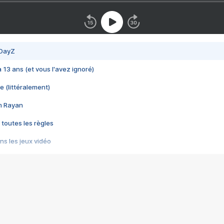
 DayZ
 a 13 ans (et vous l'avez ignoré)
e (littéralement)
im Rayan
 toutes les règles
s les jeux vidéo
us choquant de Rockstar ? - Le scandale BULLY
e plus moche de Steam
du RÊVE tourne au CAUCHEMAR
pendant 8 heures