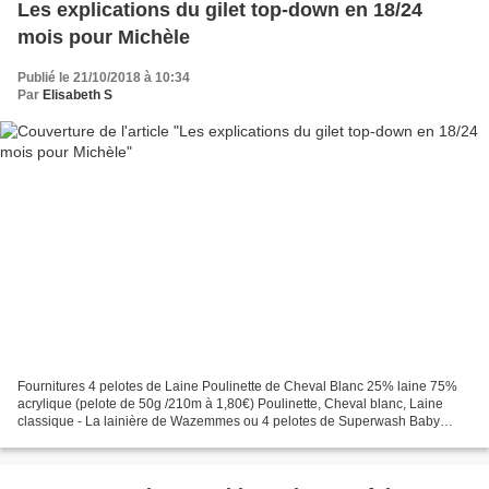
Les explications du gilet top-down en 18/24
mois pour Michèle
Publié le 21/10/2018 à 10:34
Par
Elisabeth S
Fournitures 4 pelotes de Laine Poulinette de Cheval Blanc 25% laine 75%
acrylique (pelote de 50g /210m à 1,80€) Poulinette, Cheval blanc, Laine
classique - La lainière de Wazemmes ou 4 pelotes de Superwash Baby
Bouton d'or (pelote de 50g / 200m à 7€)...