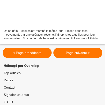
Un an déjà.... et elles ont marché le même jour ! Limitée dans mes
mouvements par une opération récente, j'ai repris les aiguilles pour leur
anniversaire... Si la couleur de base est la même (en fil Lambswool Phildar),
pas question de faire deux gilets...
< Page précédente
Page suivante >
Hébergé par Overblog
Top articles
Pages
Contact
Signaler un abus
C.G.U.