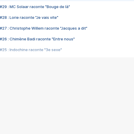
#29 : MC Solaar raconte "Bouge de là"
28 : Lorie raconte "Je vais vite"
#27 : Christophe Willem raconte "Jacques a dit"
#26 : Chimène Badi raconte "Entre nous"
#25 : Indochine raconte "3e sexe"
#24 : Zaho raconte "C'est chelou"
#23 : Patrick Bruel raconte "Au café des délices"
#22 : Kyo raconte "Le chemin"
#21 : Nolwenn Leroy raconte "Cassé"
#20 : Patrick Hernandez raconte "Born to be alive"
#19 : Lorie raconte "Près de moi"
#18 : Michael Jones raconte "A nos actes manqués" (avec Jean-Jacque