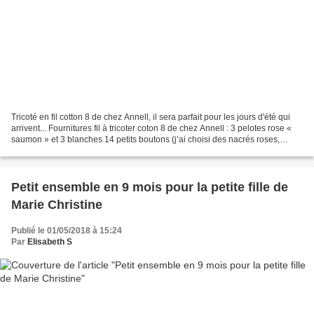
Tricoté en fil cotton 8 de chez Annell, il sera parfait pour les jours d'été qui
arrivent... Fournitures fil à tricoter coton 8 de chez Annell : 3 pelotes rose «
saumon » et 3 blanches 14 petits boutons (j’ai choisi des nacrés roses,
assez simples car...
Petit ensemble en 9 mois pour la petite fille de
Marie Christine
Publié le 01/05/2018 à 15:24
Par
Elisabeth S