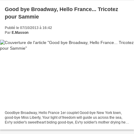
Good bye Broadway, Hello France... Tricotez
pour Sammie
Publié le 07/10/2013 à 16:42
Par
E.Masson
Goodbye Broadway, Hello France 1er couplet Good-bye New York town,
good-bye Miss Liberty, Your light of freedom will guide us across the sea,
Ev'ry soldier's sweetheart biding good-bye, Ev'ry soldier's mother drying her
eye. Cheer up we'll soon be there,...