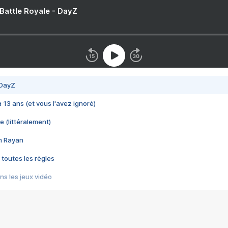
 Battle Royale - DayZ
 DayZ
 a 13 ans (et vous l'avez ignoré)
e (littéralement)
im Rayan
 toutes les règles
s les jeux vidéo
us choquant de Rockstar ? - Le scandale BULLY
e plus moche de Steam