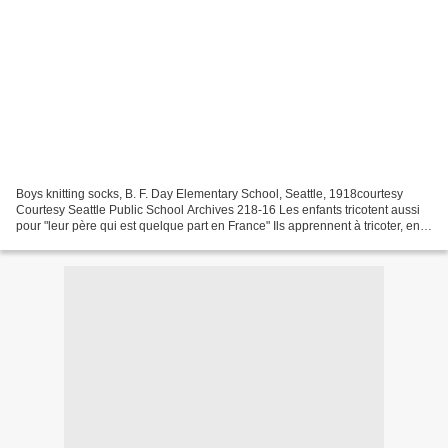
Boys knitting socks, B. F. Day Elementary School, Seattle, 1918courtesy
Courtesy Seattle Public School Archives 218-16 Les enfants tricotent aussi
pour "leur père qui est quelque part en France" Ils apprennent à tricoter, en
particulier à l'école. Ils...