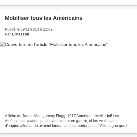
l'aident pas, nos boys...
Mobiliser tous les Américains
Publié le 09/11/2013 à 11:02
Par
E.Masson
Affiche de James Montgomery Flagg, 1917 Amérique réveille-toi! Les
Américains n'avaient pas envie d'entrer en guerre, et les Américains
d'origine allemande avaient tendance à supporter plutôt l'Allemagne que la
Grande Bretagne et la France. La première...