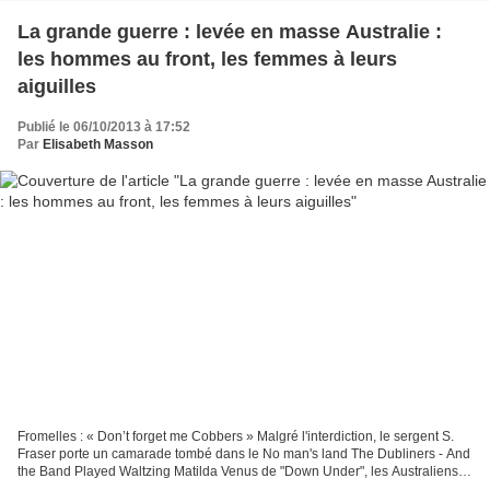
La grande guerre : levée en masse Australie :
les hommes au front, les femmes à leurs
aiguilles
Publié le 06/10/2013 à 17:52
Par
Elisabeth Masson
Fromelles : « Don’t forget me Cobbers » Malgré l'interdiction, le sergent S.
Fraser porte un camarade tombé dans le No man's land The Dubliners - And
the Band Played Waltzing Matilda Venus de "Down Under", les Australiens
sur le front du Nord de la France...