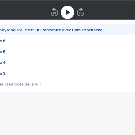
bey Maguire, c'est lui ! Rencontre avec Damien Witecka
e 6
e 5
e 4
e 3
s créatrices de la VF !
e 2
e 1
e Mektoub My Love arrive enfin ! Rencontre avec Shaïn Boumedine et Sal
i : après Toni en famille