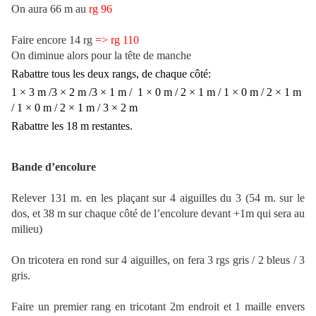
On aura 66 m au
rg
96
Faire encore 14 rg
=>
rg
110
On diminue alors pour la tête de manche
Rabattre tous les deux rangs, de chaque côté:
1 × 3 m /3 × 2 m /3 × 1 m / 1 × 0 m / 2 × 1 m / 1 × 0 m / 2 × 1 m
/ 1 × 0 m / 2 × 1 m / 3 × 2 m
Rabattre les 18 m restantes.
Bande d’encolure
Relever 131 m. en les plaçant sur 4 aiguilles du 3 (54 m. sur le
dos, et 38 m sur chaque côté de l’encolure devant +1m qui sera au
milieu)
On tricotera en rond sur 4 aiguilles, on fera 3 rgs gris / 2 bleus / 3
gris.
Faire un premier rang en tricotant 2m endroit et 1 maille envers