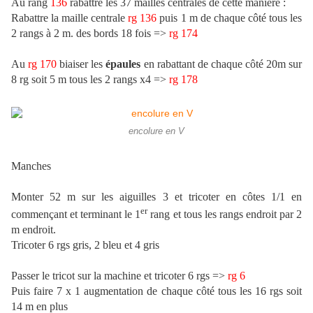
Au rang
136
rabattre les 37 mailles centrales de cette manière :
Rabattre la maille centrale
rg
136
puis 1 m de chaque côté tous les
2 rangs à 2 m. des bords 18 fois =>
rg
174
Au
rg
170
biaiser les
épaules
en rabattant de chaque côté 20m sur
8 rg soit 5 m tous les 2 rangs x4 =>
rg
178
encolure en V
Manches
Monter 52 m sur les aiguilles 3 et tricoter en côtes 1/1 en
er
commençant et terminant le 1
rang et tous les rangs endroit par 2
m endroit.
Tricoter 6 rgs gris, 2 bleu et 4 gris
Passer le tricot sur la machine et tricoter 6 rgs =>
rg
6
Puis faire 7 x 1 augmentation de chaque côté tous les 16 rgs soit
14 m en plus