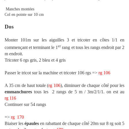
Manches montées
Col en pointe sur 10 cm
Dos
Monter 101m sur les aiguilles 3 et tricoter en côtes 1/1 en
er
commençant et terminant le 1
rang et tous les rangs endroit par 2
m endroit.
Tricoter 6 rgs gris, 2 bleu et 4 gris
Passer le tricot sur la machine et tricoter 106 rgs =>
rg 106
A 35 cm de haut totale (
rg
106
), diminuer de chaque côté pour les
emmanchures
tous les 2 rangs de 5 m / 3m/2/1/1. on est au
rg
116
Continuer sur 54 rangs
=>
rg
170
Biaiser les
épaules
en rabattant de chaque côté 20m sur 8 rg soit 5