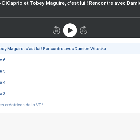
 DiCaprio et Tobey Maguire, c'est lui ! Rencontre avec Dam
bey Maguire, c'est lui ! Rencontre avec Damien Witecka
e 6
e 5
e 4
e 3
s créatrices de la VF !
e 2
e 1
e Mektoub My Love arrive enfin ! Rencontre avec Shaïn Boumedine et Sal